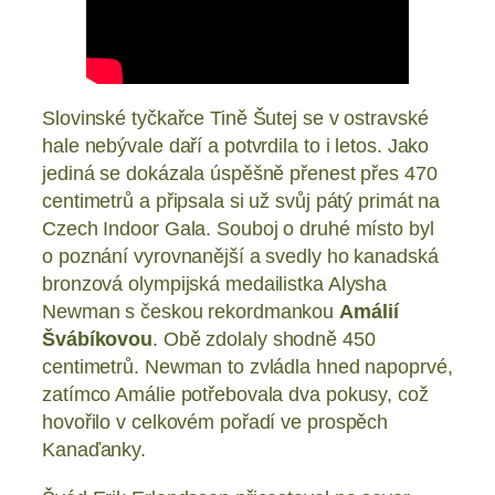
Slovinské tyčkařce Tině Šutej se v ostravské
hale nebývale daří a potvrdila to i letos. Jako
jediná se dokázala úspěšně přenest přes 470
centimetrů a připsala si už svůj pátý primát na
Czech Indoor Gala. Souboj o druhé místo byl
o poznání vyrovnanější a svedly ho kanadská
bronzová olympijská medailistka Alysha
Newman s českou rekordmankou
Amálií
Švábíkovou
. Obě zdolaly shodně 450
centimetrů. Newman to zvládla hned napoprvé,
zatímco Amálie potřebovala dva pokusy, což
hovořilo v celkovém pořadí ve prospěch
Kanaďanky.