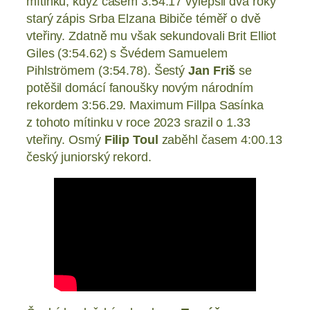
mítinku, když časem 3:54.17 vylepšil dva roky
starý zápis Srba Elzana Bibiče téměř o dvě
vteřiny. Zdatně mu však sekundovali Brit Elliot
Giles (3:54.62) s Švédem Samuelem
Pihlströmem (3:54.78). Šestý
Jan Friš
se
potěšil domácí fanoušky novým národním
rekordem 3:56.29. Maximum Fillpa Sasínka
z tohoto mítinku v roce 2023 srazil o 1.33
vteřiny. Osmý
Filip Toul
zaběhl časem 4:00.13
český juniorský rekord.