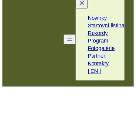
na
obsah
Novinky
Startovní listina
Rekordy
Program
Fotogalerie
Partneři
Kontakty
| EN |