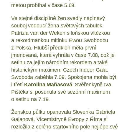
metou probíhal v čase 5.69.
Ve stejné disciplíně žen svedly napínavý
souboj vedoucí žena světových tabulek
Patrizia van der Weken s loňskou vítězkou
a rekordmankou mítinku Ewou Swobodou
z Polska. Hlubší předklon měla první
jmenovaná, která vyhrála v čase 7.08, což je
setinu za jejím národním rekordem a také
historickým maximem Czech Indoor Gala.
Swoboda zaběhla 7.09. Spokojena mohla být
i třetí
Karolína Maňasová
. Svěřenkyně Iva
Pištěka si posunula své sezónní maximum
o setinu na 7.19.
Ženskou půlku opanovala Slovenka Gabriela
Gajanová. Vicemistryně Evropy z Říma si
rozložila z celého startovního pole nejlépe své