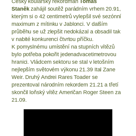
Český koulařský rekordman
Tomáš
Staněk
zahájil soutěž parádním vrhem 20.91,
kterým si o 42 centimetrů vylepšil své sezónní
maximum z mítinku v Jablonci. V dalším
průběhu se už zlepšit nedokázal a obsadil tak
v nabité konkurenci čtvrtou příčku.
K pomyslnému umístění na stupních vítězů
bylo potřeba pokořit jedenadvacetimetrovou
hranici. Vládcem sektoru se stal v letošním
nejlepším světovém výkonu 21.39 Ital Zane
Weir. Druhý Andrei Rares Toader se
prezentoval národním rekordem 21.21 a třetí
skončil loňský vítěz Američan Roger Steen za
21.09.