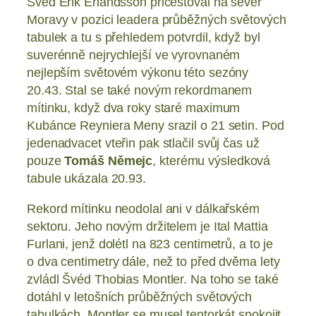
Švéd Erik Erlandsson přicestoval na sever
Moravy v pozici leadera průběžných světových
tabulek a tu s přehledem potvrdil, když byl
suverénně nejrychlejší ve vyrovnaném
nejlepším světovém výkonu této sezóny
20.43. Stal se také novým rekordmanem
mítinku, když dva roky staré maximum
Kubánce Reyniera Meny srazil o 21 setin. Pod
jedenadvacet vteřin pak stlačil svůj čas už
pouze
Tomáš Němejc
, kterému výsledková
tabule ukázala 20.93.
Rekord mítinku neodolal ani v dálkařském
sektoru. Jeho novým držitelem je Ital Mattia
Furlani, jenž dolétl na 823 centimetrů, a to je
o dva centimetry dále, než to před dvěma lety
zvládl Švéd Thobias Montler. Na toho se také
dotáhl v letošních průběžných světových
tabulkách. Montler se musel tentorkát spokojit