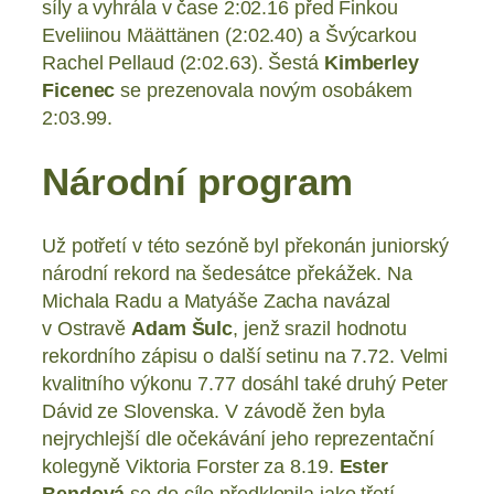
síly a vyhrála v čase 2:02.16 před Finkou
Eveliinou Määttänen (2:02.40) a Švýcarkou
Rachel Pellaud (2:02.63). Šestá
Kimberley
Ficenec
se prezenovala novým osobákem
2:03.99.
Národní program
Už potřetí v této sezóně byl překonán juniorský
národní rekord na šedesátce překážek. Na
Michala Radu a Matyáše Zacha navázal
v Ostravě
Adam Šulc
, jenž srazil hodnotu
rekordního zápisu o další setinu na 7.72. Velmi
kvalitního výkonu 7.77 dosáhl také druhý Peter
Dávid ze Slovenska. V závodě žen byla
nejrychlejší dle očekávání jeho reprezentační
kolegyně Viktoria Forster za 8.19.
Ester
Bendová
se do cíle předklonila jako třetí