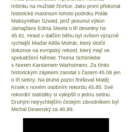
mítinku na mužské čtvrtce. Jako první překonal
historické maximum tohoto podniku Polák
Maksymilian Szwed, jenž posunul výkon
Jamajčans Edina Steela o tři desetiny na
45.81. Hned v dalším běhu byl ovšem výrazně
rychlejší Maďar Attila Molnár, který útočil
dokonce na evropský rekord, který mají ve
spoludržení Němec Thoma Schönlebe
s Norem Karstenem Warholmem. Za tímto
historickým zápisem zaostal s časem 45.08 jen
o tři setiny. Na druhé pozici finišoval Matěj
Krsek v novém osobním rekordu 45.85. Své
rekordní statistiky si vylepšil o jednu setinu.
Druhým nejrychlejším českým závodníkem byl
Michal Desenský za 46.89.