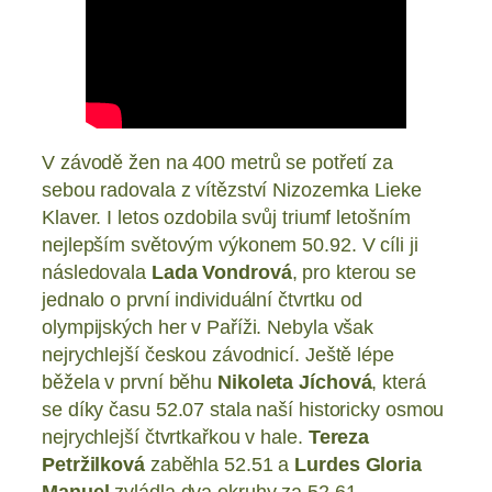
V závodě žen na 400 metrů se potřetí za
sebou radovala z vítězství Nizozemka Lieke
Klaver. I letos ozdobila svůj triumf letošním
nejlepším světovým výkonem 50.92. V cíli ji
následovala
Lada Vondrová
, pro kterou se
jednalo o první individuální čtvrtku od
olympijských her v Paříži. Nebyla však
nejrychlejší českou závodnicí. Ještě lépe
běžela v první běhu
Nikoleta Jíchová
, která
se díky času 52.07 stala naší historicky osmou
nejrychlejší čtvrtkařkou v hale.
Tereza
Petržilková
zaběhla 52.51 a
Lurdes Gloria
Manuel
zvládla dva okruhy za 52.61.