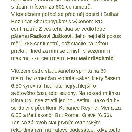
s třetím místem za 801 centimetrů.
V konečném pořadí se před něj dostal i Bulhar
Bozhidar Sharaboyukov s výkonem 812
centimetrů. Z českého dua se vedlo lépe
pátému
Radkovi Juškovi
. Jeho nejdelší pokus
měřil 788 centimetrů, což stačilo na pátou
příčku. Hned za ním se umístil v sezónním
maximu 779 centimetrů
Petr Meindlschmid
.
Vítězem ostře sledovaného sprintu na 60
metrů byl Američan Ronnie Baker, který časem
6.50 vyrovnal hodnotu nejrychlejšího
světového času této sezóny. Na rekord mítinku
Kima Collinse ztratil jedinou setinu. Jako druhý
se do cíle předklonil Kubánec Reynier Mena za
6.55 a třetí skončil Brit Romell Glave (6.56).
Ten se zároveň stal prvním evropským
rekordmanem na halové padesátce, když touto