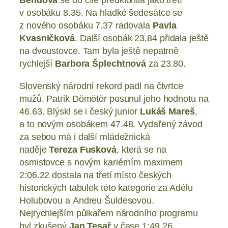
v osobáku 8.35. Na hladké šedesátce se
z nového osobáku 7.37 radovala
Pavla
Kvasničková
. Další osobák 23.84 přidala ještě
na dvoustovce. Tam byla ještě nepatrně
rychlejší
Barbora Šplechtnová
za 23.80.
Slovenský národní rekord padl na čtvrtce
mužů. Patrik Dömötör posunul jeho hodnotu na
46.63. Blýskl se i český junior
Lukáš Mareš
,
a to novým osobákem 47.48. Vydařený závod
za sebou má i další mládežnická
naděje
Tereza Fusková
, která se na
osmistovce s novým kariérním maximem
2:06.22 dostala na třetí místo českých
historických tabulek této kategorie za Adélu
Holubovou a Andreu Šuldesovou.
Nejrychlejším půlkařem národního programu
byl zkušený
Jan Tesař
v čase 1:49.26.