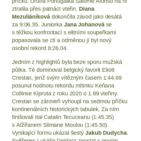
příčku. Druhá Portugalka Salomé Afonso na ni
ztratila přes patnáct vteřin.
Diana
Mezuliáníková
dokončila závod jako desátá
za 9:06.35. Juniorka
Jana Johanová
se
s těžkou konfrontací s elitními soupeřkami
popasovala se ctí a odměnou jí byl nový
osobní rekord 8:26.04.
Jedním z highlightů byla beze sporu mužská
půlka. Té dominoval belgický favorit Eliott
Crestan, jenž svým vítězným časem 1:44.69
posunul hodnotu rekordu mítinku Keňana
Collinse Kipruta z roku 2020 o 1.89 vteřiny.
Crestan se zároveň vyhoupl na sedmou příčku
kontinenálních historických tabulek. Za ním
finišovali Ital Catalin Tecuceanu (1:45.35)
s Alžířanem Slimane Moulou (1:45.50).
Vynikající formu ukázal šestý
Jakub Dudycha
.
Svěřenec Lukáše Dejdara zaostal s novým