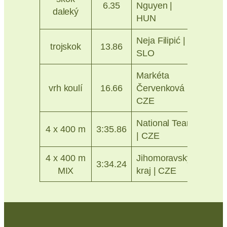
6.35
Nguyen |
daleký
2019
HUN
Neja Filipić |
Ostra
trojskok
13.86
SLO
2023
Markéta
Jablo
vrh koulí
16.66
Červenková |
n. N.
CZE
2016
National Team
Ostra
4 x 400 m
3:35.86
| CZE
2019
4 x 400 m
Jihomoravský
Ostra
3:34.24
MIX
kraj | CZE
2021