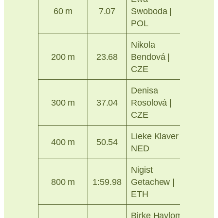
Ostra
60 m
7.07
Swoboda |
2024
POL
Nikola
Ostra
200 m
23.68
Bendová |
2023
CZE
Denisa
Prah
300 m
37.04
Rosolová |
2014
CZE
Lieke Klaver |
Ostra
400 m
50.54
NED
2024
Nigist
Ostra
800 m
1:59.98
Getachew |
2026
ETH
Birke Haylom
Ostra