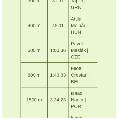
300 m
31.97
Taplin |
2017
GRN
Attila
Ostrava
400 m
45.01
Molnár |
2026
HUN
Pavel
Praha
500 m
1:00.36
Maslák |
2014
CZE
Eliott
Ostrava
800 m
1:43.83
Crestan |
2026
BEL
Isaac
Ostrava
1500 m
3:34.23
Nader |
2024
POR
Isaac