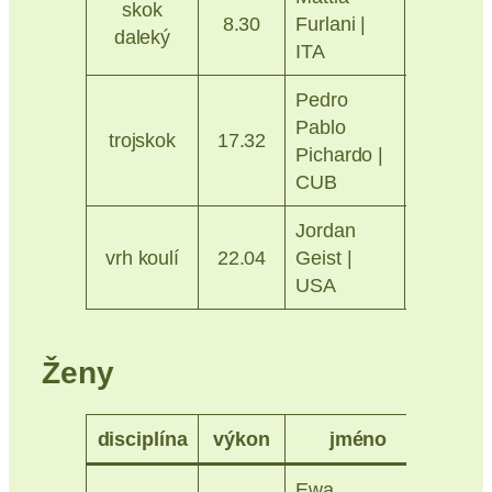
skok
Ostrava
8.30
Furlani |
daleký
2026
ITA
Pedro
Pablo
Praha
trojskok
17.32
Pichardo |
2014
CUB
Jordan
Ostrava
vrh koulí
22.04
Geist |
2026
USA
Ženy
disciplína
výkon
jméno
mís
Ewa