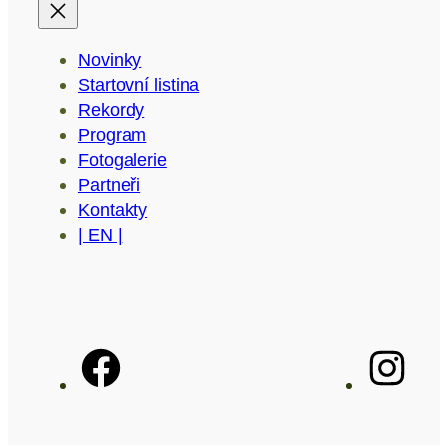
Novinky
Startovní listina
Rekordy
Program
Fotogalerie
Partneři
Kontakty
| EN |
F
I
a
n
c
s
e
t