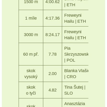
1500 m
4:00.62
| ETH
2026
Freweyni
Ostra
1 míle
4:17.36
Hailu | ETH
2024
Freweyni
Ostra
3000 m
8:24.17
Hailu | ETH
2025
Pia
Ostra
60 m př.
7.78
Skrzyszowska
2026
| POL
skok
Blanka Vlašić
Prah
2.00
vysoký
| CRO
2014
skok
Tina Šutej |
Ostra
4.82
o tyči
SLO
2023
Anasztázia
skok
Ostra