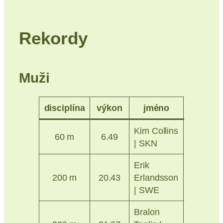
Rekordy
Muži
disciplína
výkon
jméno
místo
Kim Collins
Praha
60 m
6.49
| SKN
2014
Erik
Ostrava
200 m
20.43
Erlandsson
2025
| SWE
Bralon
Ostrava