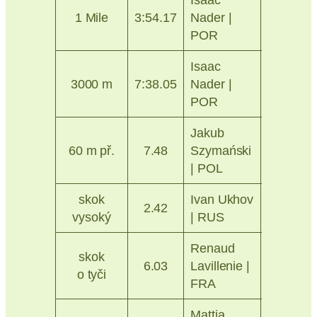
Ostrava
1 Mile
3:54.17
Nader |
2025
POR
Isaac
Ostrava
3000 m
7:38.05
Nader |
2026
POR
Jakub
Ostrava
60 m př.
7.48
Szymański
2026
| POL
skok
Ivan Ukhov
Praha
2.42
vysoký
| RUS
2014
Renaud
Jablone
skok
6.03
Lavillenie |
n. N.
o tyči
FRA
2016
Mattia