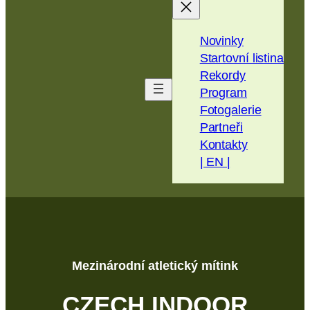
na
obsah
Novinky
Startovní listina
Rekordy
Program
Fotogalerie
Partneři
Kontakty
| EN |
Mezinárodní atletický mítink
CZECH INDOOR